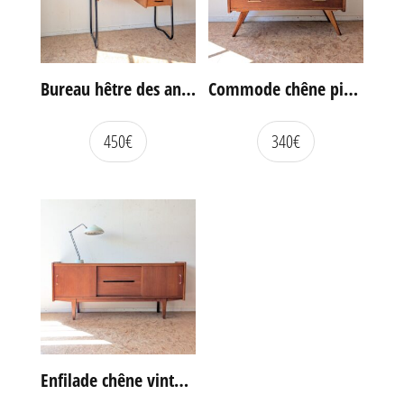
Bureau hêtre des années 60
Commode chêne pieds compas vintage
450
€
340
€
Enfilade chêne vintage portes coulissantes