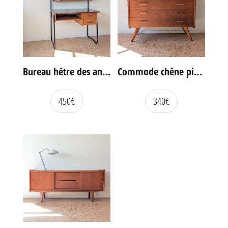
Bureau hêtre des années 60
Commode chêne pieds compas vintage
450
€
340
€