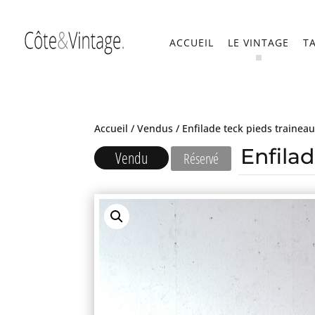
ACCUEIL
LE VINTAGE
T
Accueil
/
Vendus
/ Enfilade teck pieds trainea
Enfila
Vendu
Réservé