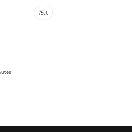
750
€
autés