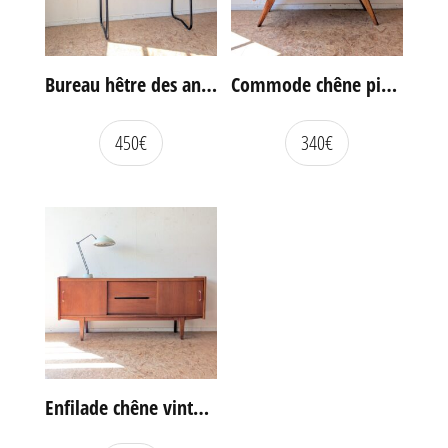
Bureau hêtre des années 60
Commode chêne pieds compas vintage
450
€
340
€
Enfilade chêne vintage portes coulissantes