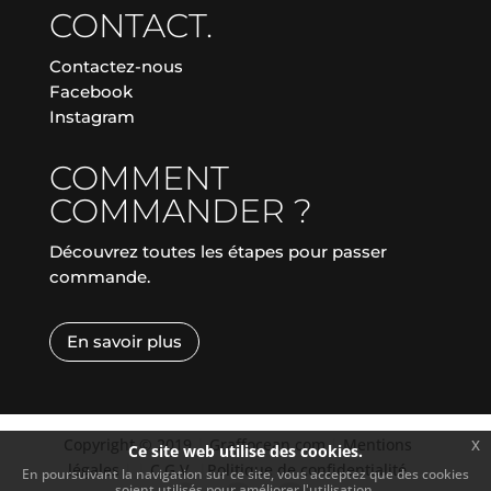
CONTACT.
Contactez-nous
Facebook
Instagram
COMMENT
COMMANDER ?
Découvrez toutes les étapes pour passer
commande.
En savoir plus
Copyright © 2019
|
Graffocean.com
|
Mentions
x
Ce site web utilise des cookies.
légales
|
|
C.G.V.
|
Politique de confidentialité
En poursuivant la navigation sur ce site, vous acceptez que des cookies
soient utilisés pour améliorer l'utilisation.