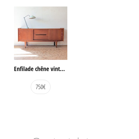
Enfilade chêne vintage portes coulissantes
750
€