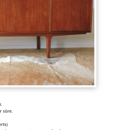
0.
r sûre.
rts)