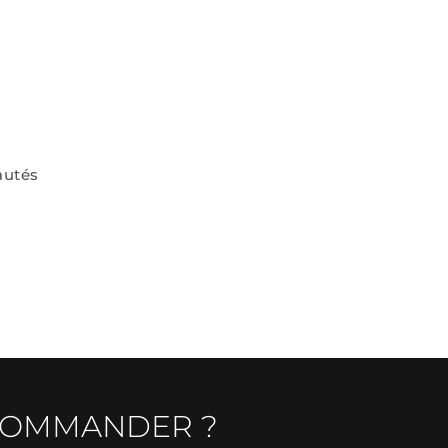
autés
COMMANDER ?