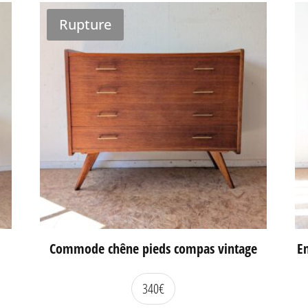
Rupture
Commode chêne pieds compas vintage
En
340
€