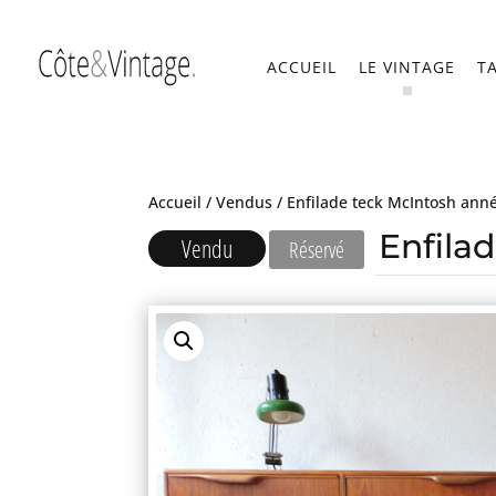
ACCUEIL
LE VINTAGE
T
Accueil
/
Vendus
/ Enfilade teck McIntosh ann
Enfila
Vendu
Réservé