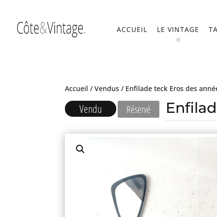
ACCUEIL
LE VINTAGE
T
Accueil
/
Vendus
/ Enfilade teck Eros des anné
Enfila
Vendu
Réservé