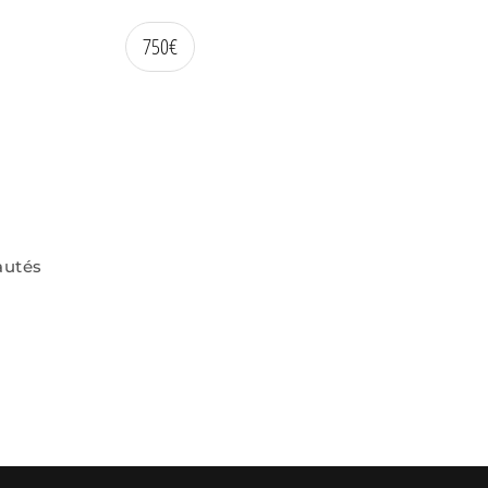
750
€
autés