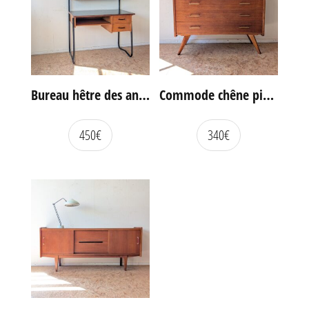
Bureau hêtre des années 60
Commode chêne pieds compas vintage
450
€
340
€