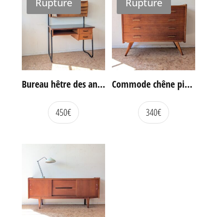
Rupture
Rupture
Bureau hêtre des années 60
Commode chêne pieds compas vintage
450
€
340
€