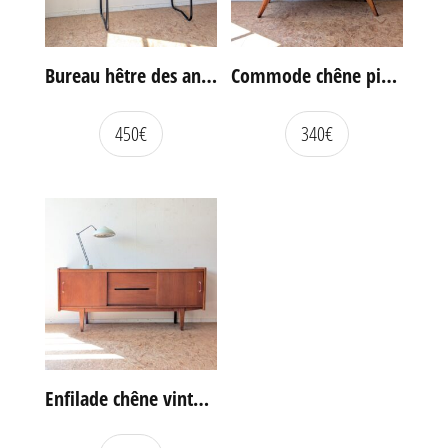
Bureau hêtre des années 60
Commode chêne pieds compas vintage
450
€
340
€
Enfilade chêne vintage portes coulissantes