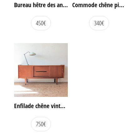
Bureau hêtre des années 60
Commode chêne pieds compas vintage
450
€
340
€
Enfilade chêne vintage portes coulissantes
750
€