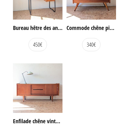
Bureau hêtre des années 60
Commode chêne pieds compas vintage
450
€
340
€
Enfilade chêne vintage portes coulissantes