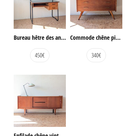
Bureau hêtre des années 60
Commode chêne pieds compas vintage
450
€
340
€
Enfilade chêne vintage portes coulissantes