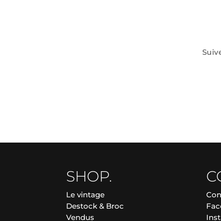
Suiv
SHOP.
C
Le vintage
Con
Destock & Broc
Fac
Vendus
Ins