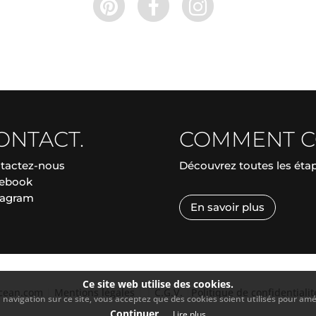
ONTACT.
COMMENT 
tactez-nous
Découvrez toutes les ét
ebook
tagram
En savoir plus
Ce site web utilise des cookies.
ocean.com
|
Mentions légales
|
|
C.G.V.
|
Politique de confidentialit
navigation sur ce site, vous acceptez que des cookies soient utilisés pour améli
Continuer
Lire plus