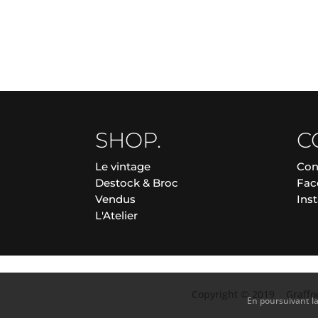
SHOP.
C
Le vintage
Con
Destock & Broc
Fac
Vendus
Ins
L'Atelier
Copyright © 2019
|
Graff
En poursuivant la 