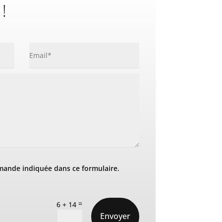
 !
mande indiquée dans ce formulaire.
=
6 + 14
Envoyer