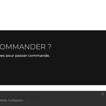
COMMANDER ?
apes pour passer commande.
x
é
orer l'utilisation.