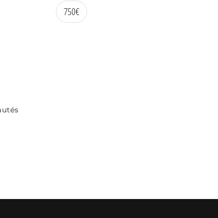
750
€
autés