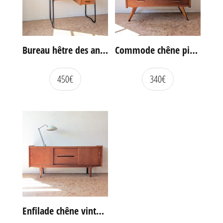
Bureau hêtre des années 60
Commode chêne pieds compas vintage
450
€
340
€
Enfilade chêne vintage portes coulissantes