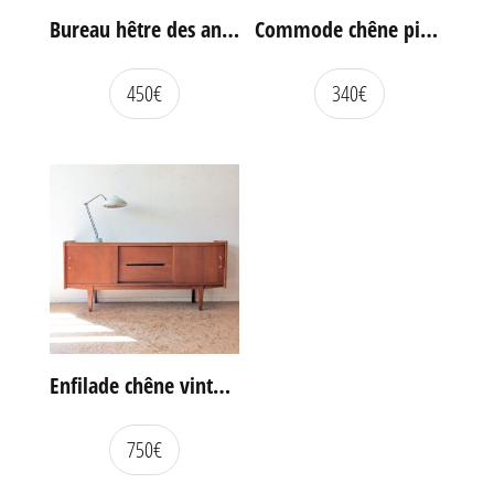
Bureau hêtre des années 60
Commode chêne pieds compas vintage
450
€
340
€
Enfilade chêne vintage portes coulissantes
750
€