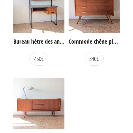
Bureau hêtre des années 60
Commode chêne pieds compas vintage
450
€
340
€