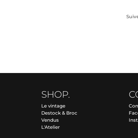
Suiv
SHOP.
C
Le vintage
Con
Destock & Broc
Fac
Vendus
Ins
L'Atelier