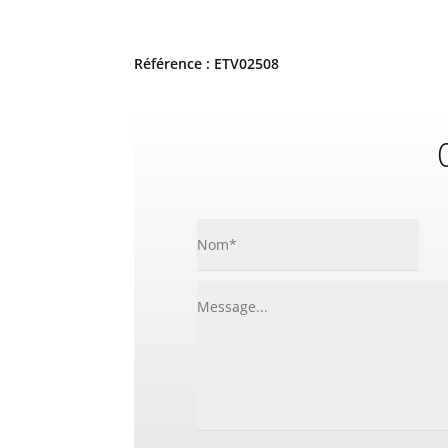
Référence : ETV02508
C