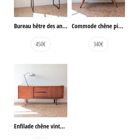
Bureau hêtre des années 60
Commode chêne pieds compas vintage
450
€
340
€
Enfilade chêne vintage portes coulissantes