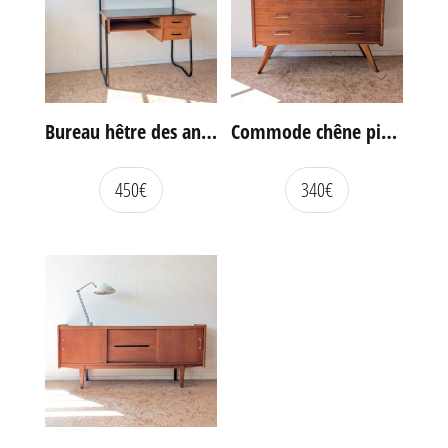
Bureau hêtre des années 60
Commode chêne pieds compas vintage
450
€
340
€