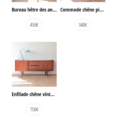
Bureau hêtre des années 60
Commode chêne pieds compas vintage
450
€
340
€
Enfilade chêne vintage portes coulissantes
750
€