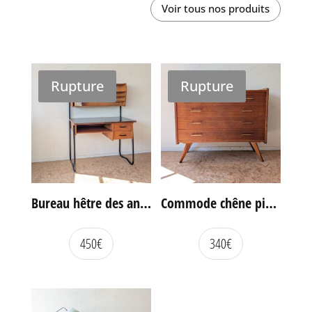
Voir tous nos produits
Rupture
Rupture
Bureau hêtre des années 60
Commode chêne pieds compas vintage
450
€
340
€