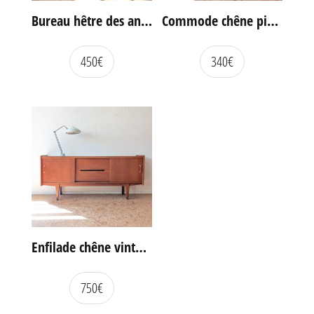
Bureau hêtre des années 60
Commode chêne pieds compas vintage
450
€
340
€
Enfilade chêne vintage portes coulissantes
750
€