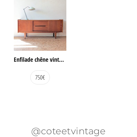
Enfilade chêne vintage portes coulissantes
750
€
@coteetvintage