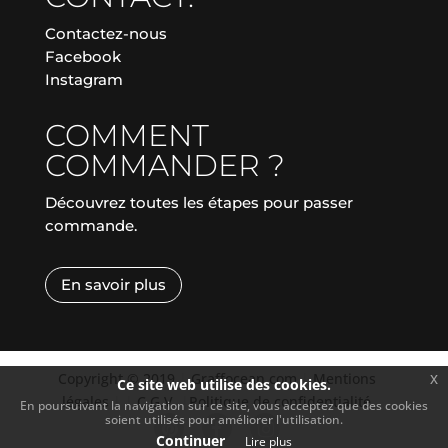
Contactez-nous
Facebook
Instagram
COMMENT
COMMANDER ?
Découvrez toutes les étapes pour passer
commande.
En savoir plus
Copyright © 2019
|
Graffocean.com
|
Mentions
x
Ce site web utilise des cookies.
légales
|
|
C.G.V.
|
Politique de confidentialité
En poursuivant la navigation sur ce site, vous acceptez que des cookies
soient utilisés pour améliorer l'utilisation.
Continuer
Lire plus