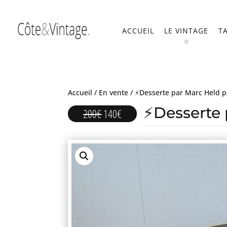
ACCUEIL
LE VINTAGE
T
Accueil
/
En vente
/ ⚡Desserte par Marc Held p
⚡Desserte 
Le
Le
200
€
140
€
prix
prix
initial
actuel
était :
est :
200€.
140€.