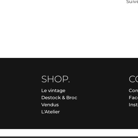
Suiv
SHOP.
C
Le vintage
Con
Destock & Broc
Fac
Vendus
Ins
L'Atelier