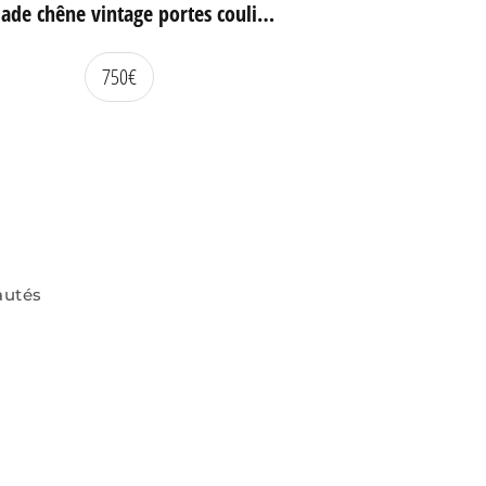
Enfilade chêne vintage portes coulissantes
750
€
autés