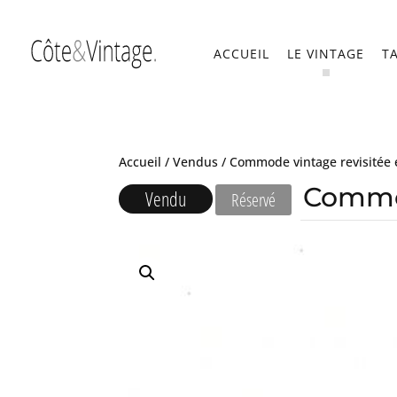
ACCUEIL
LE VINTAGE
T
Accueil
/
Vendus
/ Commode vintage revisitée 
Commod
Vendu
Réservé