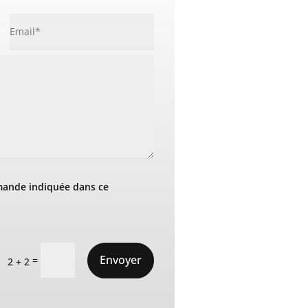
mande indiquée dans ce
Envoyer
=
2 + 2