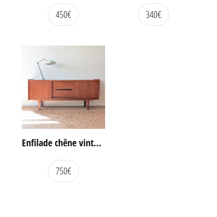
450
€
340
€
Enfilade chêne vintage portes coulissantes
750
€