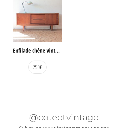
Enfilade chêne vintage portes coulissantes
750
€
@coteetvintage
Suivez-nous sur Instagram pour ne pas