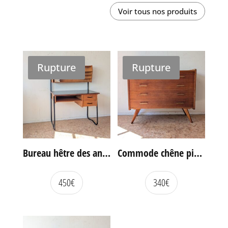
Voir tous nos produits
Rupture
Rupture
Bureau hêtre des années 60
Commode chêne pieds compas vintage
450
€
340
€