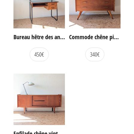
Bureau hêtre des années 60
Commode chêne pieds compas vintage
450
€
340
€
Enfilade chêne vintage portes coulissantes