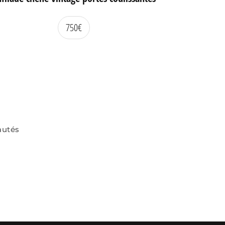
750
€
autés