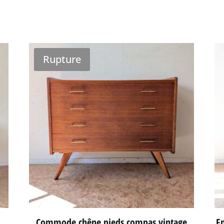
Rupture
Commode chêne pieds compas vintage
En