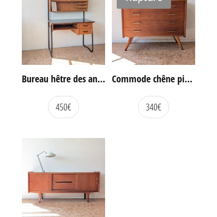
Bureau hêtre des années 60
Commode chêne pieds compas vintage
450
€
340
€