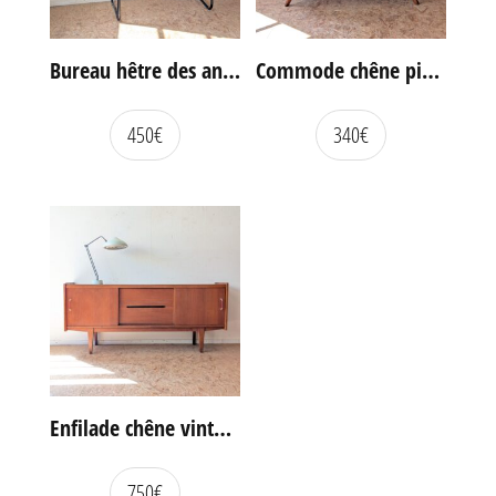
Bureau hêtre des années 60
Commode chêne pieds compas vintage
450
€
340
€
Enfilade chêne vintage portes coulissantes
750
€