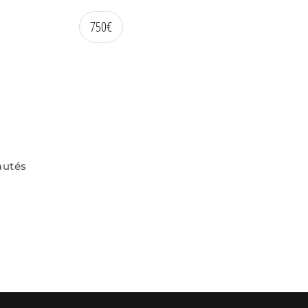
750
€
autés