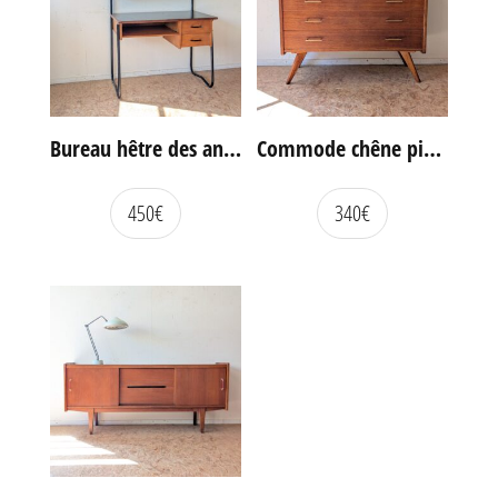
Bureau hêtre des années 60
Commode chêne pieds compas vintage
450
€
340
€