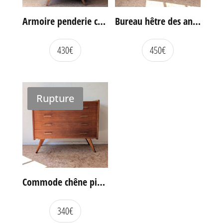
Armoire penderie chêne et rotin des années 60
Bureau hêtre des années 60
430
€
450
€
Rupture
Commode chêne pieds compas vintage
340
€