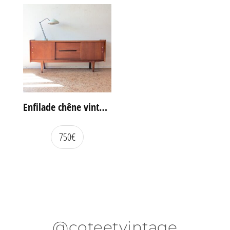
Enfilade chêne vintage portes coulissantes
750
€
@coteetvintage