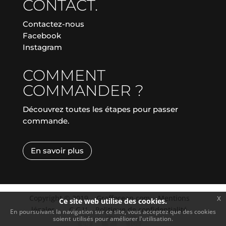
CONTACT.
Contactez-nous
Facebook
Instagram
COMMENT
COMMANDER ?
Découvrez toutes les étapes pour passer
commande.
En savoir plus
Copyright © 2019
|
Graffocean.com
|
Mentions
x
Ce site web utilise des cookies.
légales
|
|
C.G.V.
|
Politique de confidentialité
En poursuivant la navigation sur ce site, vous acceptez que des cookies
soient utilisés pour améliorer l'utilisation.