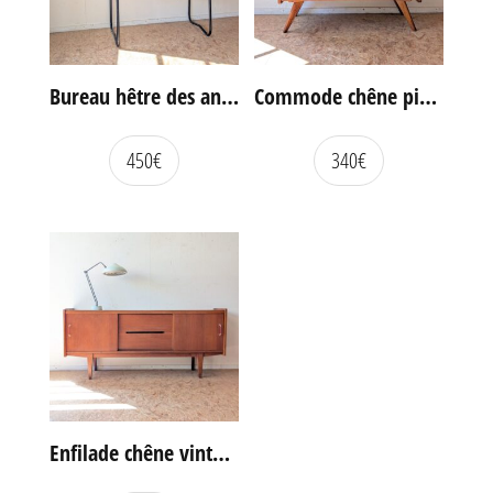
Bureau hêtre des années 60
Commode chêne pieds compas vintage
450
€
340
€
Enfilade chêne vintage portes coulissantes