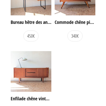
Bureau hêtre des années 60
Commode chêne pieds compas vintage
450
€
340
€
Enfilade chêne vintage portes coulissantes