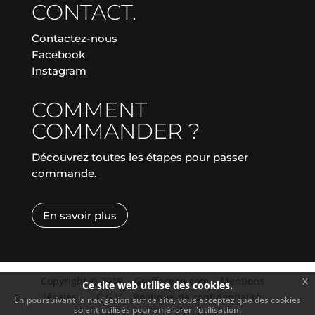
CONTACT.
Contactez-nous
Facebook
Instagram
COMMENT
COMMANDER ?
Découvrez toutes les étapes pour passer
commande.
En savoir plus
Copyright © 2019
|
Graffocean.com
|
Mentions
x
Ce site web utilise des cookies.
légales
|
|
C.G.V.
|
Politique de confidentialité
En poursuivant la navigation sur ce site, vous acceptez que des cookies
soient utilisés pour améliorer l'utilisation.