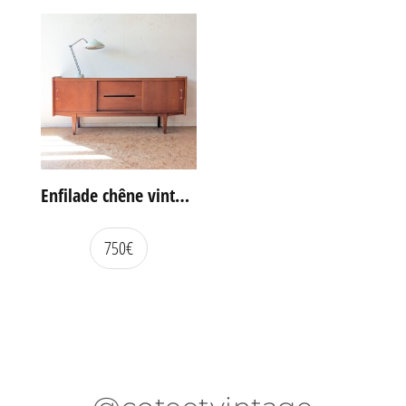
Enfilade chêne vintage portes coulissantes
750
€