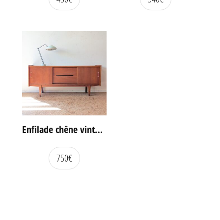
Enfilade chêne vintage portes coulissantes
750
€