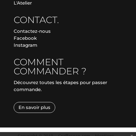
L'Atelier
CONTACT.
Contactez-nous
Facebook
Instagram
COMMENT
COMMANDER ?
Découvrez toutes les étapes pour passer
commande.
En savoir plus
Copyright © 2019
|
Graffocean.com
|
Mentions
x