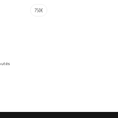
750
€
autés