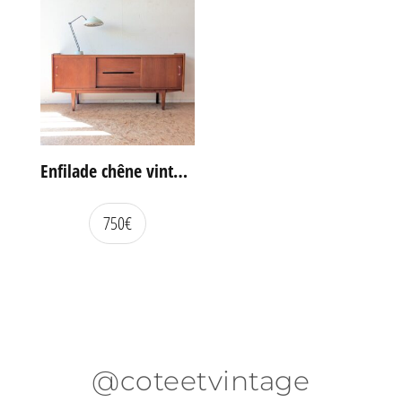
Enfilade chêne vintage portes coulissantes
750
€
@coteetvintage