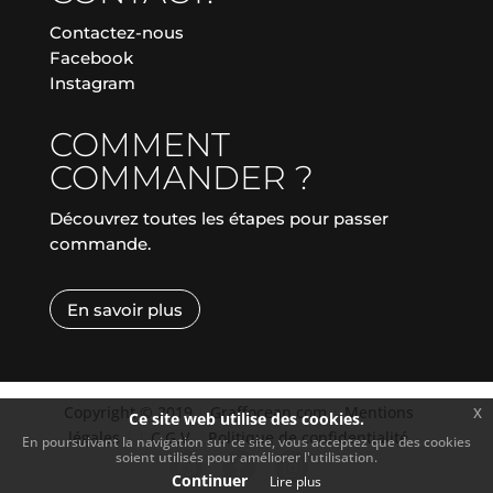
Contactez-nous
Facebook
Instagram
COMMENT
COMMANDER ?
Découvrez toutes les étapes pour passer
commande.
En savoir plus
Copyright © 2019
|
Graffocean.com
|
Mentions
x
Ce site web utilise des cookies.
légales
|
|
C.G.V.
|
Politique de confidentialité
En poursuivant la navigation sur ce site, vous acceptez que des cookies
soient utilisés pour améliorer l'utilisation.
Continuer
Lire plus