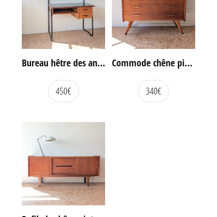
Bureau hêtre des années 60
Commode chêne pieds compas vintage
450
€
340
€