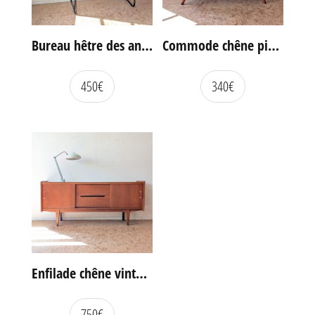
Bureau hêtre des années 60
Commode chêne pieds compas vintage
450
€
340
€
Enfilade chêne vintage portes coulissantes
750
€