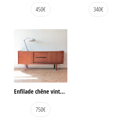
450
€
340
€
Enfilade chêne vintage portes coulissantes
750
€