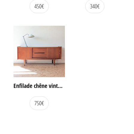
450
€
340
€
Enfilade chêne vintage portes coulissantes
750
€