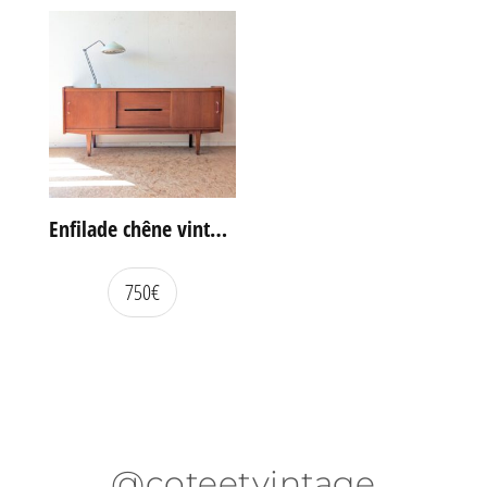
Enfilade chêne vintage portes coulissantes
750
€
@coteetvintage