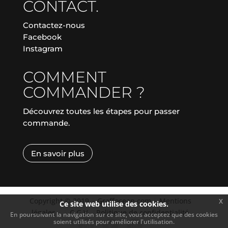
CONTACT.
Contactez-nous
Facebook
Instagram
COMMENT
COMMANDER ?
Découvrez toutes les étapes pour passer
commande.
En savoir plus
Copyright © 2019
|
Graffocean.com
|
Mentions
x
Ce site web utilise des cookies.
légales
|
|
C.G.V.
|
Politique de confidentialité
En poursuivant la navigation sur ce site, vous acceptez que des cookies
soient utilisés pour améliorer l'utilisation.